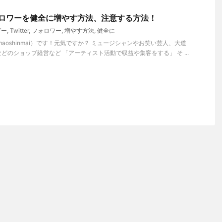
いフォロワーを健全に増やす方法、注意する方法！
ガー
,
Twitter
,
フォロワー
,
増やす方法
,
健全に
aoshinmai）です！元気ですか？ ミュージシャンやお笑い芸人、大道
どのショップ経営など 「アーティスト活動で収益や集客をする」 そ ...