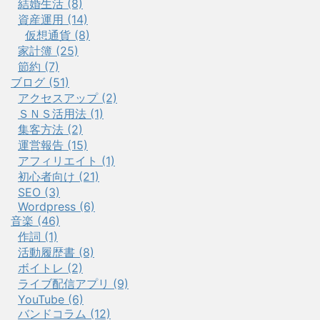
結婚生活 (8)
資産運用 (14)
仮想通貨 (8)
家計簿 (25)
節約 (7)
ブログ (51)
アクセスアップ (2)
ＳＮＳ活用法 (1)
集客方法 (2)
運営報告 (15)
アフィリエイト (1)
初心者向け (21)
SEO (3)
Wordpress (6)
音楽 (46)
作詞 (1)
活動履歴書 (8)
ボイトレ (2)
ライブ配信アプリ (9)
YouTube (6)
バンドコラム (12)